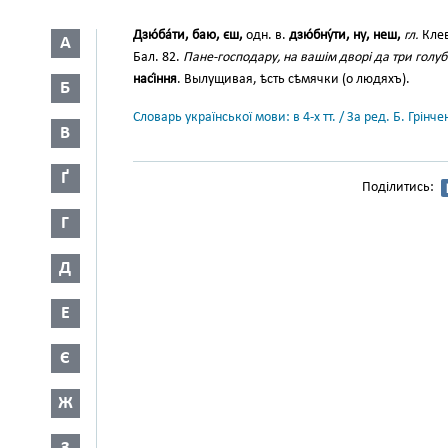
Дзю́ба́ти, баю, єш,
одн. в.
дзю́бну́ти, ну, неш,
гл.
Клев
А
Бал. 82.
Пане-господару, на вашім дворі да три гол
насі́ння
. Вылущивая, ѣсть сѣмячки (о людяхъ).
Б
Словарь української мови: в 4-х тт. / За ред. Б. Грін
В
Ґ
Поділитись:
Г
Д
Е
Є
Ж