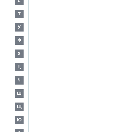
С
Т
У
Ф
Х
Ц
Ч
Ш
Щ
Ю