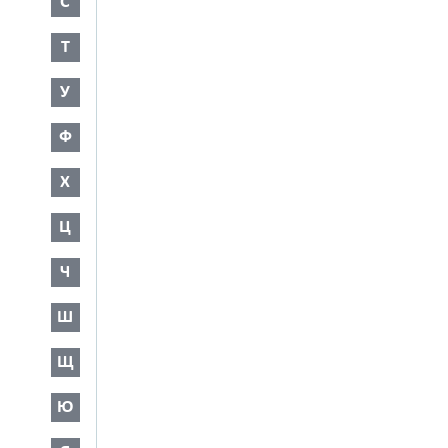
С
Т
У
Ф
Х
Ц
Ч
Ш
Щ
Ю