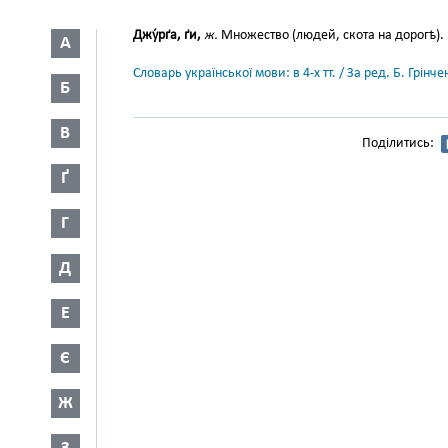
Джу́рґа, ґи,
ж.
Множество (людей, скота на дорогѣ). Ш
А
Словарь української мови: в 4-х тт. / За ред. Б. Грін
Б
В
Поділитись:
Ґ
Г
Д
Е
Є
Ж