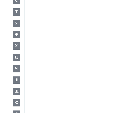
С
Т
У
Ф
Х
Ц
Ч
Ш
Щ
Ю