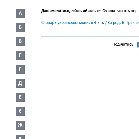
Джермели́тися, лю́ся, ли́шся,
гл.
Очищаться отъ чер
А
Словарь української мови: в 4-х тт. / За ред. Б. Грін
Б
В
Поділитись:
Ґ
Г
Д
Е
Є
Ж