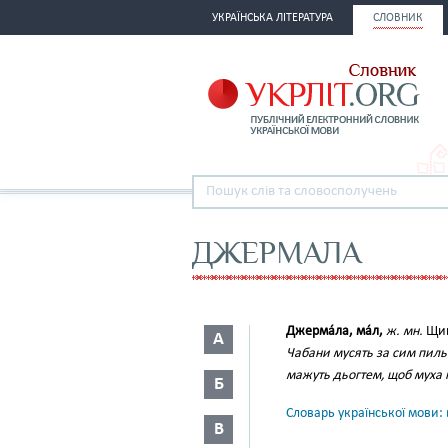
УКРАЇНСЬКА ЛІТЕРАТУРА
СЛОВНИК
ДЖЕРМАЛА
Джерма́ла, ма́л,
ж. мн.
Щип
А
Чабани мусять за сим пиль
мажуть дьогтем, щоб муха н
Б
Словарь української мови: в
В