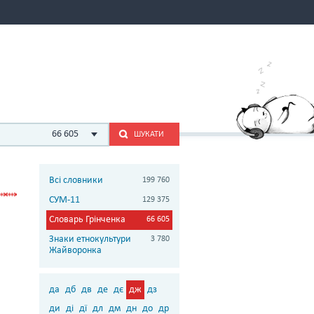
66 605
ШУКАТИ
Всі словники
199 760
СУМ-11
129 375
Словарь Грінченка
66 605
Знаки етнокультури
3 780
Жайворонка
да
дб
дв
де
дє
дж
дз
ди
ді
дї
дл
дм
дн
до
др