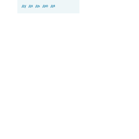
ду
дх
дь
дю
дя