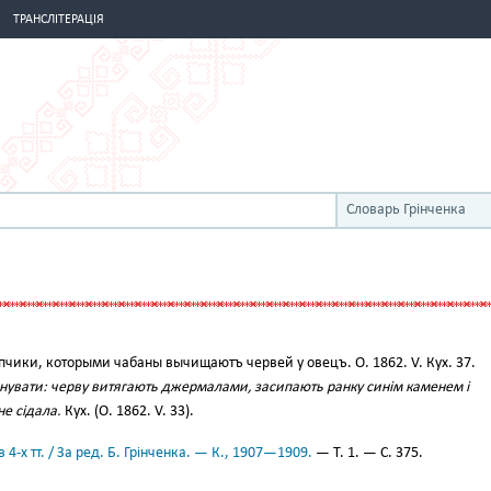
ТРАНСЛІТЕРАЦІЯ
Словарь Грінченка
чики, которыми чабаны вычищаютъ червей у овецъ. О. 1862. V. Кух. 37.
нувати: черву витягають джермалами, засипають ранку синім каменем і
е сідала.
Кух. (О. 1862. V. 33).
 4-х тт. / За ред. Б. Грінченка. — К., 1907—1909.
— Т. 1. — С. 375.