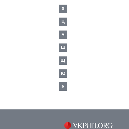
Х
Ц
Ч
Ш
Щ
Ю
Я