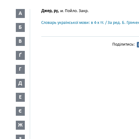
Джер, ру,
м.
Пойло. Закр.
А
Словарь української мови: в 4-х тт. / За ред. Б. Грін
Б
В
Поділитись:
Ґ
Г
Д
Е
Є
Ж