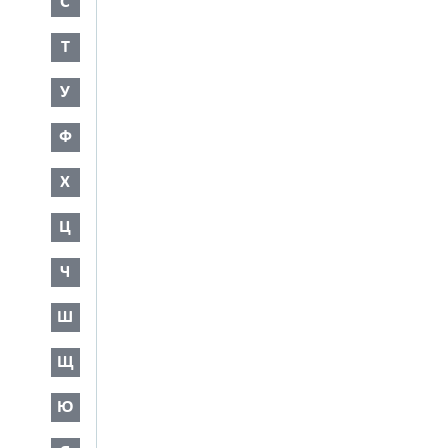
С
Т
У
Ф
Х
Ц
Ч
Ш
Щ
Ю