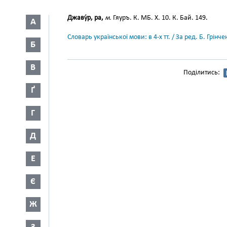
Джаву́р, ра,
м.
Гяуръ. К. МБ. X. 10. К. Бай. 149.
А
Словарь української мови: в 4-х тт. / За ред. Б. Грін
Б
В
Поділитись:
Ґ
Г
Д
Е
Є
Ж