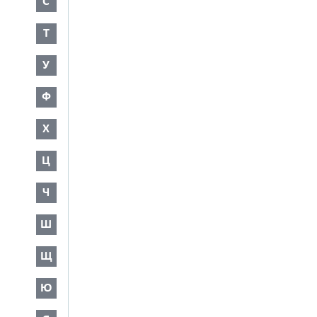
С
Т
У
Ф
Х
Ц
Ч
Ш
Щ
Ю