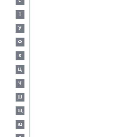
С
Т
У
Ф
Х
Ц
Ч
Ш
Щ
Ю