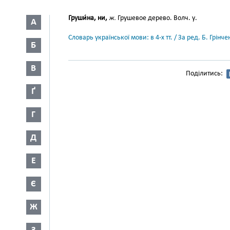
Груши́на, ни,
ж.
Грушевое дерево. Волч. у.
А
Словарь української мови: в 4-х тт. / За ред. Б. Грін
Б
В
Поділитись:
Ґ
Г
Д
Е
Є
Ж