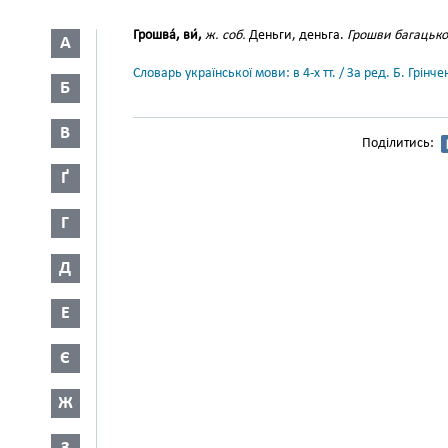
Грошва́, ви́,
ж. соб.
Деньги, деньга.
Грошви багацько
А
Словарь української мови: в 4-х тт. / За ред. Б. Грін
Б
В
Поділитись:
Ґ
Г
Д
Е
Є
Ж