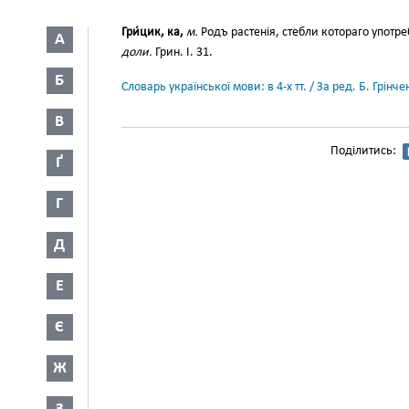
Гри́цик, ка,
м.
Родъ растенія, стебли котораго употр
А
доли.
Грин. І. 31.
Б
Словарь української мови: в 4-х тт. / За ред. Б. Грін
В
Поділитись:
Ґ
Г
Д
Е
Є
Ж