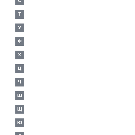
С
Т
У
Ф
Х
Ц
Ч
Ш
Щ
Ю