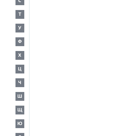
С
Т
У
Ф
Х
Ц
Ч
Ш
Щ
Ю