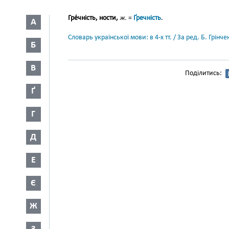
Гре́чність, ности,
ж.
=
Ґречність
.
А
Словарь української мови: в 4-х тт. / За ред. Б. Грін
Б
В
Поділитись:
Ґ
Г
Д
Е
Є
Ж