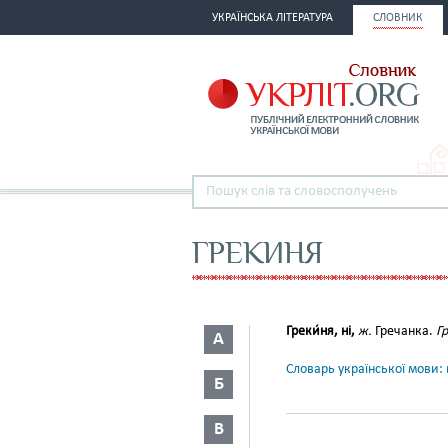
УКРАЇНСЬКА ЛІТЕРАТУРА
СЛОВНИК
ГРЕКИНЯ
Греки́ня, ні,
ж.
Гречанка.
Г
А
Словарь української мови: в
Б
В