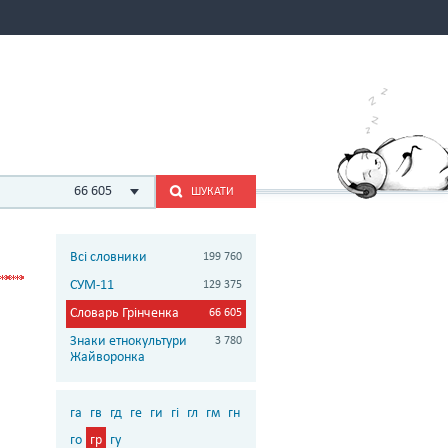
66 605
ШУКАТИ
Всі словники
199 760
СУМ-11
129 375
Словарь Грінченка
66 605
Знаки етнокультури
3 780
Жайворонка
га
гв
гд
ге
ги
гі
гл
гм
гн
го
гр
гу