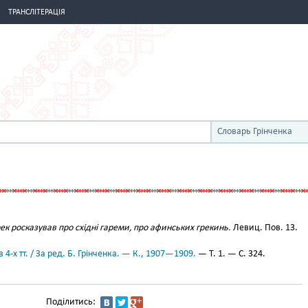
ТРАНСЛІТЕРАЦІЯ
Словарь Грінченка
рек росказував про східні гареми, про афинських грекинь.
Левиц. Пов. 13.
 4-х тт. / За ред. Б. Грінченка. — К., 1907—1909.
— Т. 1. — С. 324.
Поділитись: