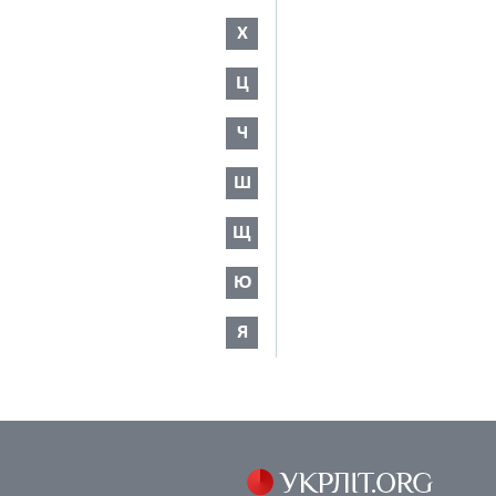
Х
Ц
Ч
Ш
Щ
Ю
Я