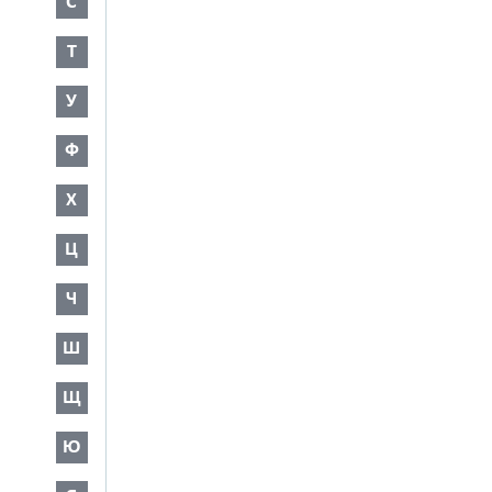
С
Т
У
Ф
Х
Ц
Ч
Ш
Щ
Ю