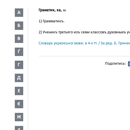
Граматик, ка,
м.
А
1) Грамматикъ.
Б
2) Ученикъ третьяго изъ семи классовъ духовныхъ у
В
Словарь української мови: в 4-х тт. / За ред. Б. Грін
Ґ
Поділитись:
Г
Д
Е
Є
Ж