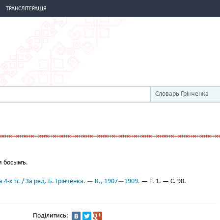
ТРАНСЛІТЕРАЦІЯ
Словарь Грінченка
я босымъ.
 4-х тт. / За ред. Б. Грінченка. — К., 1907—1909.
— Т. 1. — С. 90.
Поділитись: