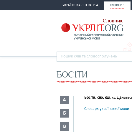
УКРАЇНСЬКА ЛІТЕРАТУРА
СЛОВНИК
БОСІТИ
Босіти, сію, єш,
гл.
Дѣлатьс
А
Словарь української мови: в
Б
В