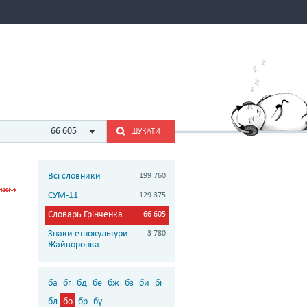
66 605
ШУКАТИ
Всі словники
199 760
СУМ-11
129 375
Словарь Грінченка
66 605
Знаки етнокультури
3 780
Жайворонка
ба
бг
бд
бе
бж
бз
би
бі
бл
бо
бр
бу