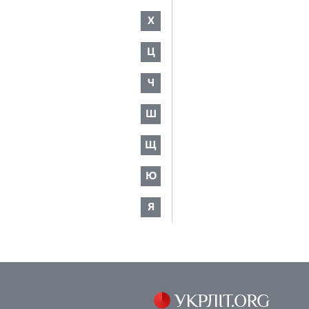
Х
Ц
Ч
Ш
Щ
Ю
Я