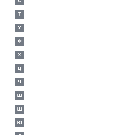
С
Т
У
Ф
Х
Ц
Ч
Ш
Щ
Ю