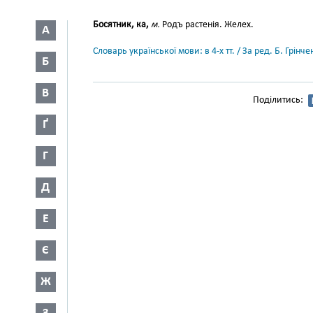
Босятник, ка,
м.
Родъ растенія. Желех.
А
Словарь української мови: в 4-х тт. / За ред. Б. Грін
Б
В
Поділитись:
Ґ
Г
Д
Е
Є
Ж