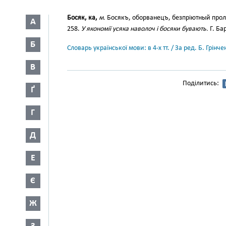
Босяк, ка,
м.
Босякъ, оборванецъ, безпріютный прол
А
258.
У якономії усяка наволоч і босяки бувають.
Г. Ба
Б
Словарь української мови: в 4-х тт. / За ред. Б. Грін
В
Поділитись:
Ґ
Г
Д
Е
Є
Ж