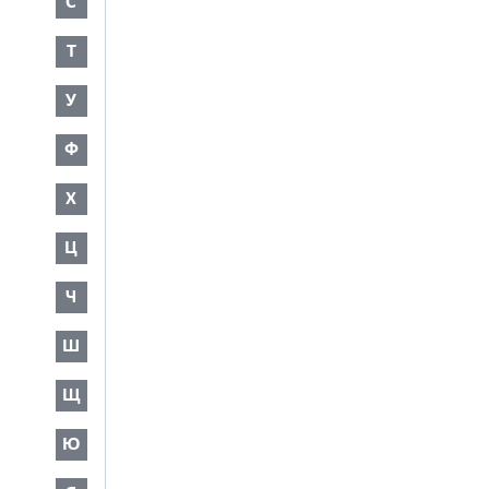
С
Т
У
Ф
Х
Ц
Ч
Ш
Щ
Ю