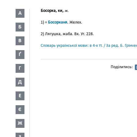
Босорка, ки,
ж.
А
1) =
Босорканя
. Желех.
Б
2) Лягушка, жаба. Вх. Уг. 228.
В
Словарь української мови: в 4-х тт. / За ред. Б. Грін
Ґ
Поділитись:
Г
Д
Е
Є
Ж