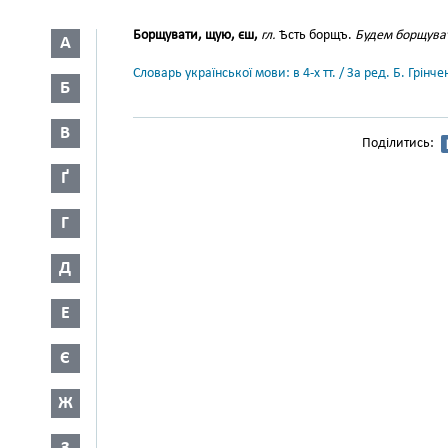
Борщувати, щую, єш,
гл.
Ѣсть борщъ.
Будем борщуват
А
Словарь української мови: в 4-х тт. / За ред. Б. Грін
Б
В
Поділитись:
Ґ
Г
Д
Е
Є
Ж