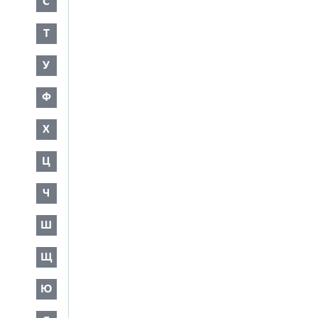
С
Т
У
Ф
Х
Ц
Ч
Ш
Щ
Ю