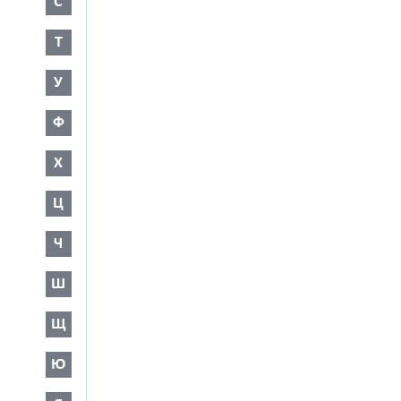
С
Т
У
Ф
Х
Ц
Ч
Ш
Щ
Ю