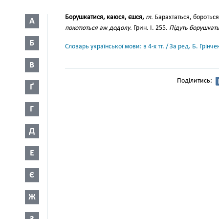
Борушкатися, каюся, єшся,
гл.
Барахтаться, боротьс
А
покотються аж додолу.
Грин. І. 255.
Підуть борушкать
Б
Словарь української мови: в 4-х тт. / За ред. Б. Грін
В
Поділитись:
Ґ
Г
Д
Е
Є
Ж