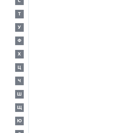
С
Т
У
Ф
Х
Ц
Ч
Ш
Щ
Ю