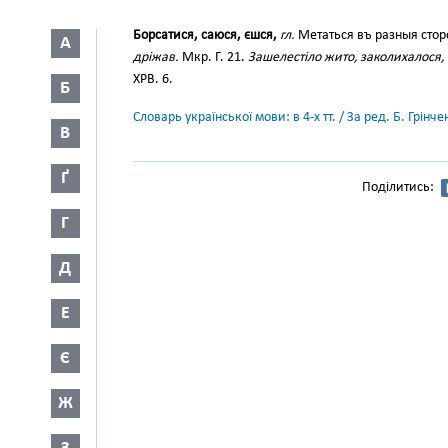
Борсатися, саюся, єшся,
гл.
Метаться въ разныя стор
А
дріжав.
Мкр. Г. 21.
Зашелестіло жито, заколихалося, 
ХРВ. 6.
Б
Словарь української мови: в 4-х тт. / За ред. Б. Грін
В
Ґ
Поділитись:
Г
Д
Е
Є
Ж