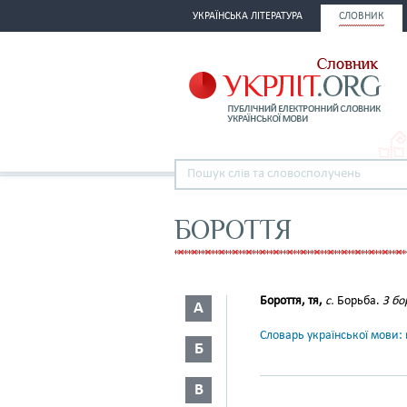
УКРАЇНСЬКА ЛІТЕРАТУРА
СЛОВНИК
БОРОТТЯ
Бороття, тя,
с.
Борьба.
З бо
А
Словарь української мови: в
Б
В