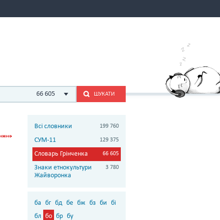
66 605
ШУКАТИ
Всі словники
199 760
СУМ-11
129 375
Словарь Грінченка
66 605
Знаки етнокультури
3 780
Жайворонка
ба
бг
бд
бе
бж
бз
би
бі
бл
бо
бр
бу