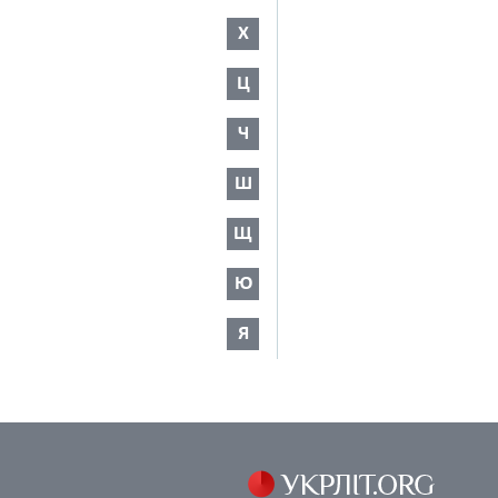
Х
Ц
Ч
Ш
Щ
Ю
Я