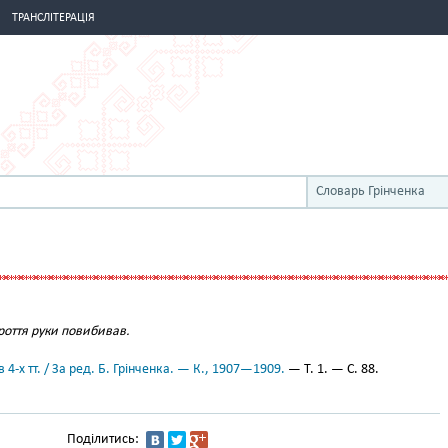
ТРАНСЛІТЕРАЦІЯ
Словарь Грінченка
роття руки повибивав.
 4-х тт. / За ред. Б. Грінченка. — К., 1907—1909.
— Т. 1. — С. 88.
Поділитись: