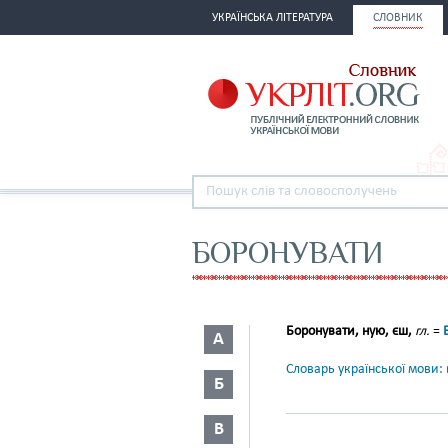
УКРАЇНСЬКА ЛІТЕРАТУРА
СЛОВНИК
БОРОНУВАТИ
Боронувати, ную, єш,
гл.
=
А
Словарь української мови: в
Б
В