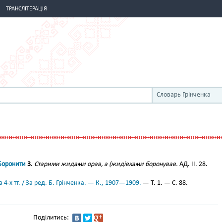
ТРАНСЛІТЕРАЦІЯ
Словарь Грінченка
Боронити
3
.
Старими жидами орав, а (жидівками боронував.
АД. ІІ. 28.
 4-х тт. / За ред. Б. Грінченка. — К., 1907—1909.
— Т. 1. — С. 88.
Поділитись: