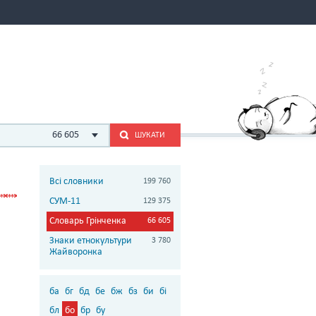
66 605
ШУКАТИ
Всі словники
199 760
СУМ-11
129 375
Словарь Грінченка
66 605
Знаки етнокультури
3 780
Жайворонка
ба
бг
бд
бе
бж
бз
би
бі
бл
бо
бр
бу