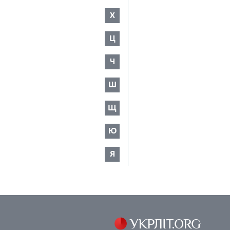
Х
Ц
Ч
Ш
Щ
Ю
Я