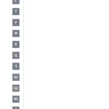
С
Т
У
Ф
Х
Ц
Ч
Ш
Щ
Ю