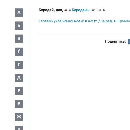
Бородай, дая,
м.
=
Бородань
. Вх. Зн. 4.
А
Словарь української мови: в 4-х тт. / За ред. Б. Грін
Б
В
Поділитись:
Ґ
Г
Д
Е
Є
Ж