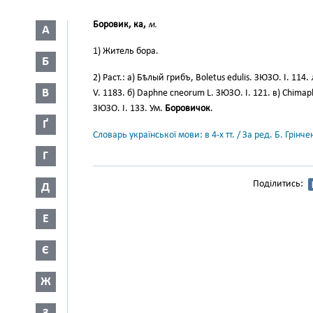
Боровик, ка,
м.
А
1) Житель бора.
Б
2) Раст.: а) Бѣлый грибъ, Boletus edulis. ЗЮЗО. І. 114.
В
V. 1183. б) Daphne cneorum L. ЗЮЗО. I. 121. в) Chimaphi
ЗЮЗО. I. 133. Ум.
Боровичок
.
Ґ
Словарь української мови: в 4-х тт. / За ред. Б. Грін
Г
Поділитись:
Д
Е
Є
Ж