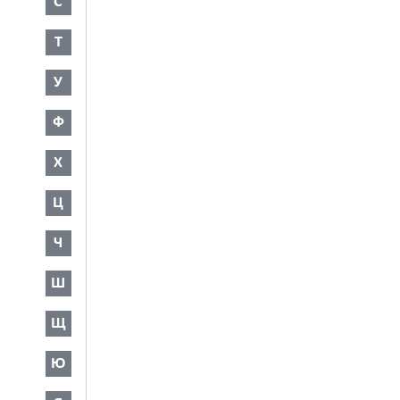
С
Т
У
Ф
Х
Ц
Ч
Ш
Щ
Ю