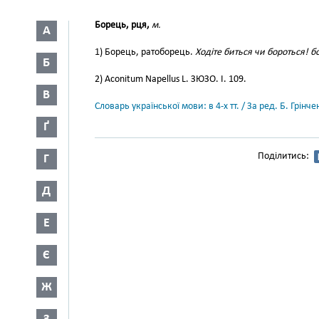
Борець, рця,
м.
А
1) Борець, ратоборець.
Ходіте биться чи бороться! б
Б
2) Aconitum Napellus L. ЗЮЗО. І. 109.
В
Словарь української мови: в 4-х тт. / За ред. Б. Грін
Ґ
Поділитись:
Г
Д
Е
Є
Ж