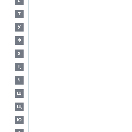
С
Т
У
Ф
Х
Ц
Ч
Ш
Щ
Ю