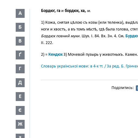
Бордюг, га
и
бордюх, ха,
м.
А
1) Кожа, снятая цѣлою съ козы (или теленка), выдѣл
Б
ноги и хвостъ, а въ томъ мѣстѣ, гдѣ была голова, 
Бордюх повний муки.
Шух. I. 84. Вх. Зн. 4. См.
Бурдю
В
II. 222.
Ґ
2) =
Кендюх
3) Мочевой пузырь у животныхъ. Камен.
Словарь української мови: в 4-х тт. / За ред. Б. Грін
Г
Д
Поділитись:
Е
Є
Ж