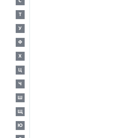
С
Т
У
Ф
Х
Ц
Ч
Ш
Щ
Ю