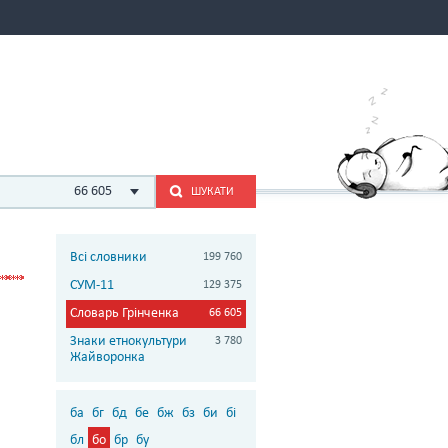
66 605
ШУКАТИ
Всі словники
199 760
СУМ-11
129 375
Словарь Грінченка
66 605
Знаки етнокультури
3 780
Жайворонка
ба
бг
бд
бе
бж
бз
би
бі
бл
бо
бр
бу