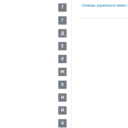
Словарь української мови: в
Ґ
Г
Д
Е
Є
Ж
З
И
Й
К