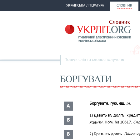
УКРАЇНСЬКА ЛІТЕРАТУРА
СЛОВНИК
БОРГУВАТИ
Боргувати, гую, єш,
гл.
А
1) Давать въ долгъ; кредит
Б
ходити.
Ном. № 10617.
Сид
В
2) Брать въ долгъ.
Пішов чу