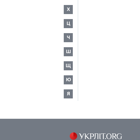
Х
Ц
Ч
Ш
Щ
Ю
Я