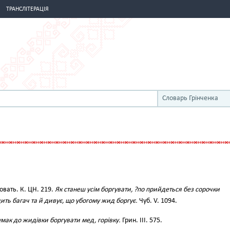
ТРАНСЛІТЕРАЦІЯ
Словарь Грінченка
овать. К. ЦН. 219.
Як станеш усім боргувати, ?по прийдеться без сорочки
ить багач та й дивує, що убогому жид боргує.
Чуб. V. 1094.
мак до жидівки боргувати мед, горівку.
Грин. ІІІ. 575.