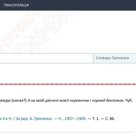
ТРАНСЛІТЕРАЦІЯ
Словарь Грінченка
дежды (какая?)
А на моїй дівчині жовті черевички і чорний бонтожок.
Чуб.
 4-х тт. / За ред. Б. Грінченка. — К., 1907—1909.
— Т. 1. — С. 86.