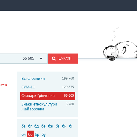
66 605
ШУКАТИ
Всі словники
199 760
СУМ-11
129 375
Словарь Грінченка
66 605
Знаки етнокультури
3 780
Жайворонка
ба
бг
бд
бе
бж
бз
би
бі
бл
бо
бр
бу