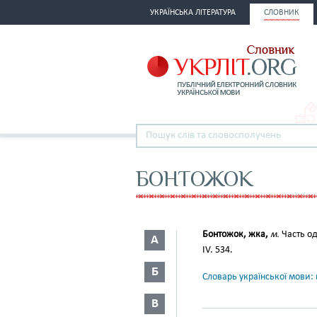
УКРАЇНСЬКА ЛІТЕРАТУРА
СЛОВНИК
БОНТОЖОК
Бонтожок, жка,
м.
Часть о
А
IV. 534.
Б
Словарь української мови: в
В