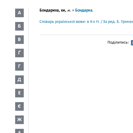
Бондариха, хи,
ж.
=
Бондарка
.
А
Словарь української мови: в 4-х тт. / За ред. Б. Грін
Б
В
Поділитись:
Ґ
Г
Д
Е
Є
Ж