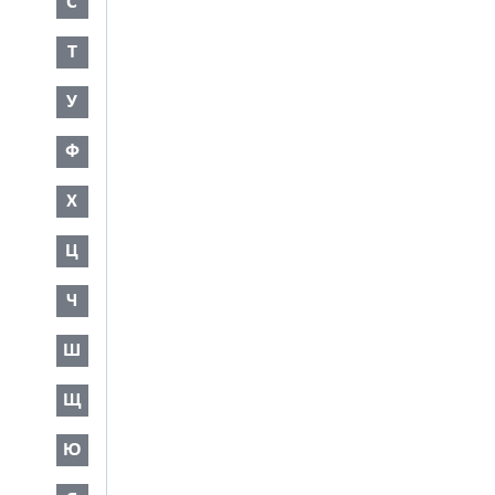
С
Т
У
Ф
Х
Ц
Ч
Ш
Щ
Ю