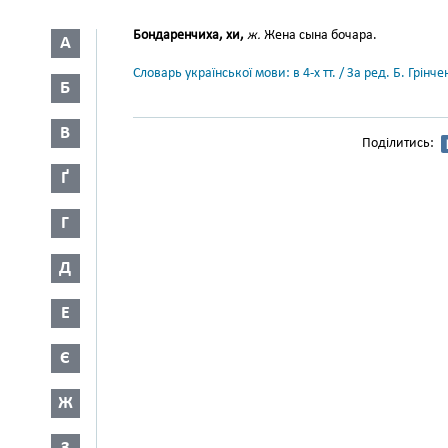
Бондаренчиха, хи,
ж.
Жена сына бочара.
А
Словарь української мови: в 4-х тт. / За ред. Б. Грін
Б
В
Поділитись:
Ґ
Г
Д
Е
Є
Ж