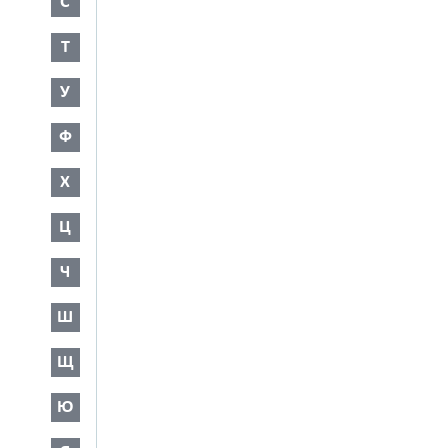
С
Т
У
Ф
Х
Ц
Ч
Ш
Щ
Ю