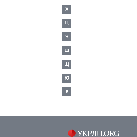
Х
Ц
Ч
Ш
Щ
Ю
Я