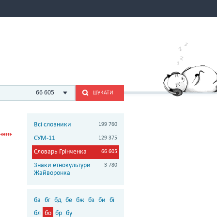
66 605
ШУКАТИ
Всі словники
199 760
СУМ-11
129 375
Словарь Грінченка
66 605
Знаки етнокультури
3 780
Жайворонка
ба
бг
бд
бе
бж
бз
би
бі
бл
бо
бр
бу