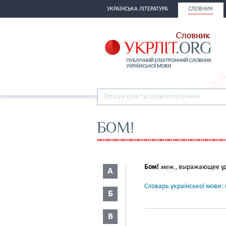
УКРАЇНСЬКА ЛІТЕРАТУРА
СЛОВНИК
БОМ!
Бом!
меж.
,
выражающее уд
А
Словарь української мови: в
Б
В