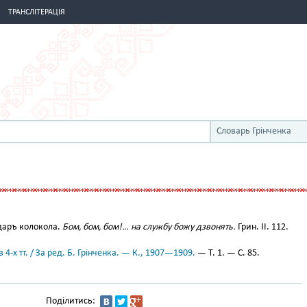
ТРАНСЛІТЕРАЦІЯ
Словарь Грінченка
аръ колокола.
Бом, бом, бом!… на службу божу дзвонять.
Грин. II. 112.
 4-х тт. / За ред. Б. Грінченка. — К., 1907—1909.
— Т. 1. — С. 85.
Поділитись: