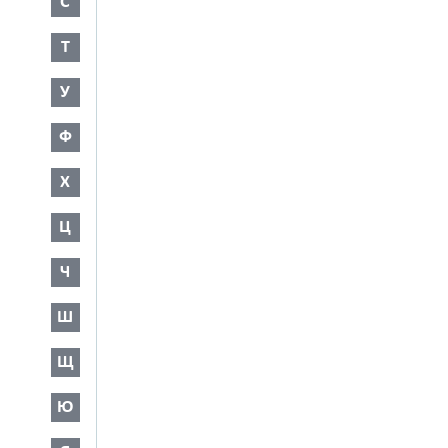
С
Т
У
Ф
Х
Ц
Ч
Ш
Щ
Ю