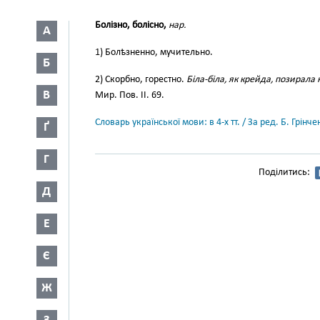
Болізно, болісно,
нар.
А
1) Болѣзненно, мучительно.
Б
2) Скорбно, горестно.
Біла-біла, як крейда, позирала 
В
Мир. Пов. II. 69.
Словарь української мови: в 4-х тт. / За ред. Б. Грін
Ґ
Г
Поділитись:
Д
Е
Є
Ж