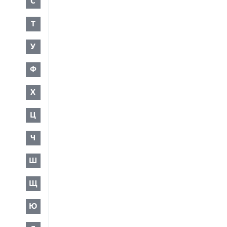
С
Т
У
Ф
Х
Ц
Ч
Ш
Щ
Ю