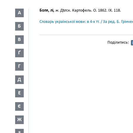
Боля, лі,
ж.
Дѣтск. Картофель. О. 1862. IX. 118.
А
Словарь української мови: в 4-х тт. / За ред. Б. Грін
Б
В
Поділитись:
Ґ
Г
Д
Е
Є
Ж