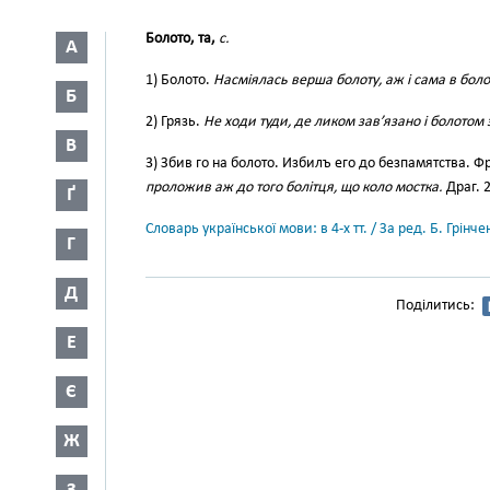
Болото, та,
с.
А
1) Болото.
Насміялась верша болоту, аж і сама в болот
Б
2) Грязь.
Не ходи туди, де ликом зав’язано і болотом
В
3) Збив го на болото. Избилъ его до безпамятства. Фр
проложив аж до того болітця, що коло мостка.
Драг. 
Ґ
Словарь української мови: в 4-х тт. / За ред. Б. Грін
Г
Д
Поділитись:
Е
Є
Ж