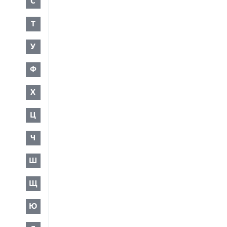
С
Т
У
Ф
Х
Ц
Ч
Ш
Щ
Ю