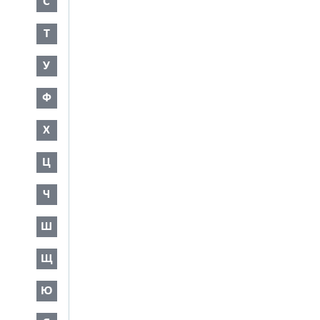
С
Т
У
Ф
Х
Ц
Ч
Ш
Щ
Ю