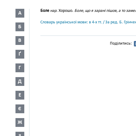
Боле
нар.
Хорошо.
Боле, що я зарані пішов, а то заме
А
Словарь української мови: в 4-х тт. / За ред. Б. Грін
Б
В
Поділитись:
Ґ
Г
Д
Е
Є
Ж