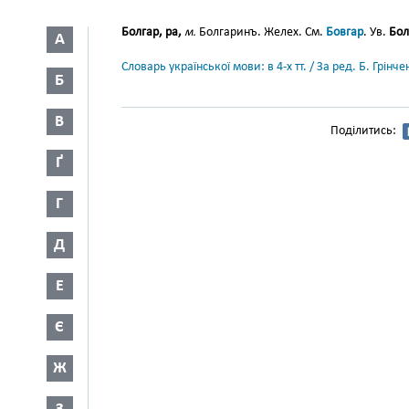
Болгар, ра,
м.
Болгаринъ. Желех. См.
Бовгар
. Ув.
Бол
А
Словарь української мови: в 4-х тт. / За ред. Б. Грін
Б
В
Поділитись:
Ґ
Г
Д
Е
Є
Ж