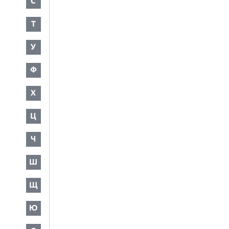
С
Т
У
Ф
Х
Ц
Ч
Ш
Щ
Ю