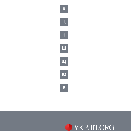
Х
Ц
Ч
Ш
Щ
Ю
Я