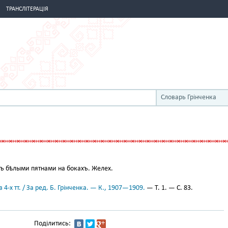
ТРАНСЛІТЕРАЦІЯ
Словарь Грінченка
съ бѣлыми пятнами на бокахъ. Желех.
 4-х тт. / За ред. Б. Грінченка. — К., 1907—1909.
— Т. 1. — С. 83.
Поділитись: