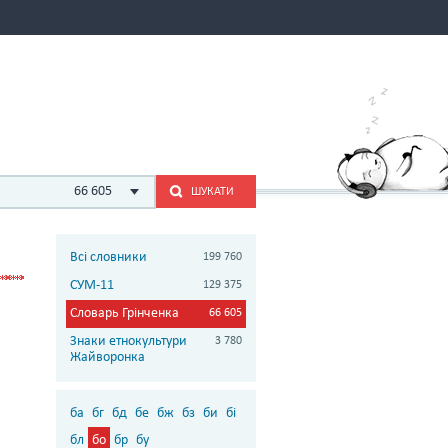
66 605
ШУКАТИ
Всі словники
199 760
СУМ-11
129 375
Словарь Грінченка
66 605
Знаки етнокультури
3 780
Жайворонка
ба
бг
бд
бе
бж
бз
би
бі
бл
бо
бр
бу