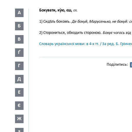
Бокувати, ку́ю, єш,
гл.
А
1) Сидѣть бокомъ.
Де бокуй, Марусенько, не бокуй: с
Б
2) Сторониться, обходить стороною.
Бокує чогось від
В
Словарь української мови: в 4-х тт. / За ред. Б. Грін
Ґ
Поділитись:
Г
Д
Е
Є
Ж