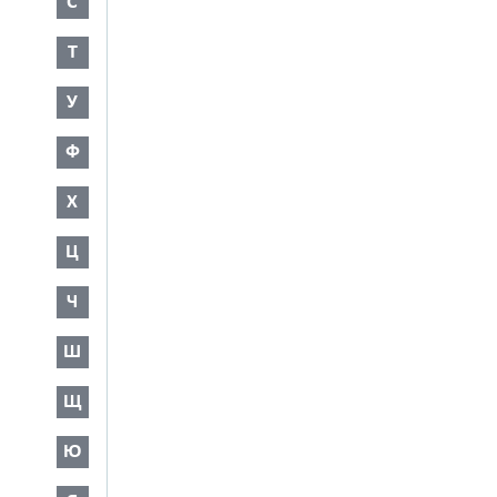
С
Т
У
Ф
Х
Ц
Ч
Ш
Щ
Ю