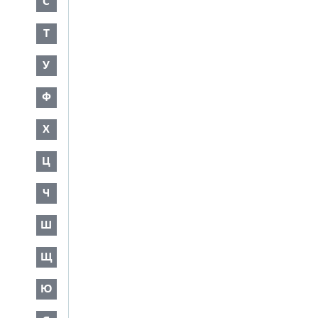
С
Т
У
Ф
Х
Ц
Ч
Ш
Щ
Ю