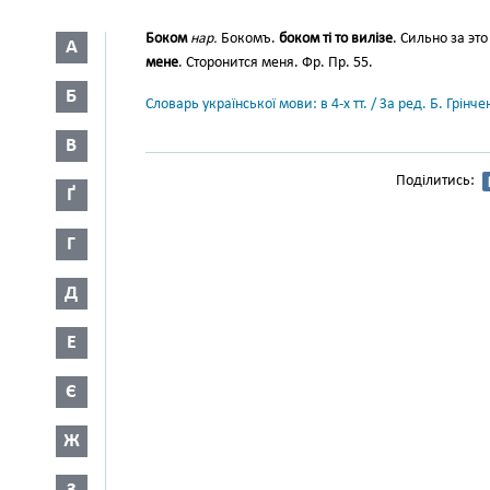
Боком
нар.
Бокомъ.
боком ті то вилізе
. Сильно за эт
А
мене
. Сторонится меня. Фр. Пр. 55.
Б
Словарь української мови: в 4-х тт. / За ред. Б. Грін
В
Поділитись:
Ґ
Г
Д
Е
Є
Ж