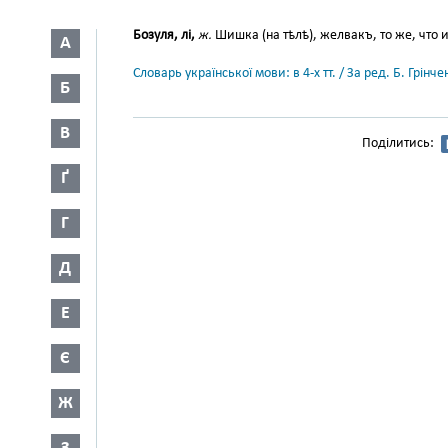
Бозуля, лі,
ж.
Шишка (на тѣлѣ), желвакъ, то же, что 
А
Словарь української мови: в 4-х тт. / За ред. Б. Грін
Б
В
Поділитись:
Ґ
Г
Д
Е
Є
Ж