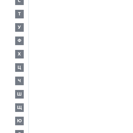
С
Т
У
Ф
Х
Ц
Ч
Ш
Щ
Ю