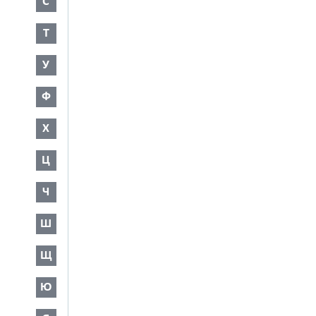
С
Т
У
Ф
Х
Ц
Ч
Ш
Щ
Ю