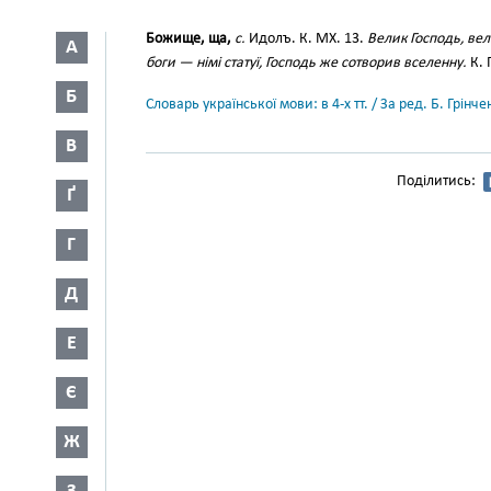
Божище, ща,
с.
Идолъ. К. МХ. 13.
Велик Господь, вел
А
боги — німі статуї, Господь же сотворив вселенну.
К. 
Б
Словарь української мови: в 4-х тт. / За ред. Б. Грін
В
Поділитись:
Ґ
Г
Д
Е
Є
Ж