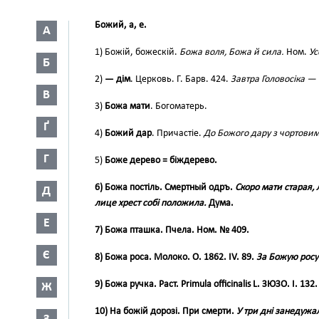
Божий, а, е.
А
1) Божій, божескій.
Божа воля, Божа й сила.
Ном.
Ус
Б
2)
— дім
. Церковь. Г. Барв. 424.
Завтра Головосіка —
В
3)
Божа мати
. Богоматерь.
Ґ
4)
Божий дар
. Причастіе.
До Божого дару з чортови
Г
5)
Боже дерево =
біждерево
.
6)
Божа постіль
. Смертный одръ.
Скоро мати старая, 
Д
лице хрест собі положила.
Дума.
Е
7)
Божа пташка
. Пчела. Ном. № 409.
Є
8)
Божа роса
. Молоко. О. 1862. IV. 89.
За Божую росу
9)
Божа ручка
. Раст. Primula officinalis L. ЗЮЗО. І. 132.
Ж
10)
На божій дорозі
. При смерти.
У три дні занедужал