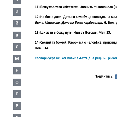
З
11)
Божу хвалу за хвіст тягти
. Звонить въ колокола (
И
12)
На боже дати
. Дать на службу церковную, на мол
Боже, Миколаю. Дала на Боже карбованця.
Н. Вол. у
Й
13)
Іди ж ти в божу путь
. Иди съ Богомъ. Мет. 15.
К
14)
Святий та божий
. Говорится о человѣкѣ, прики
Л
Пов. 314.
М
Словарь української мови: в 4-х тт. / За ред. Б. Грін
Н
Поділитись:
О
П
Р