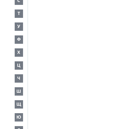
С
Т
У
Ф
Х
Ц
Ч
Ш
Щ
Ю