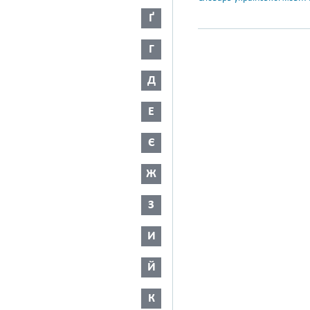
Ґ
Г
Д
Е
Є
Ж
З
И
Й
К