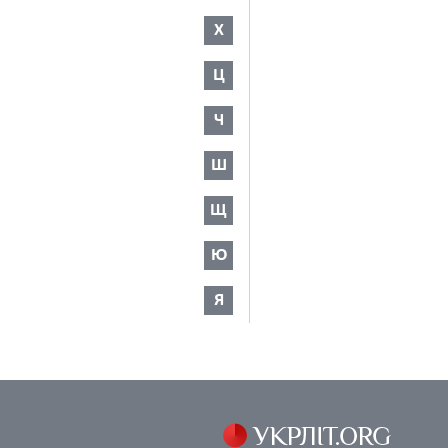
Х
Ц
Ч
Ш
Щ
Ю
Я