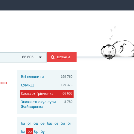
66 605
ШУКАТИ
Всі словники
199 760
СУМ-11
129 375
Словарь Грінченка
66 605
Знаки етнокультури
3 780
Жайворонка
ба
бг
бд
бе
бж
бз
би
бі
бл
бо
бр
бу