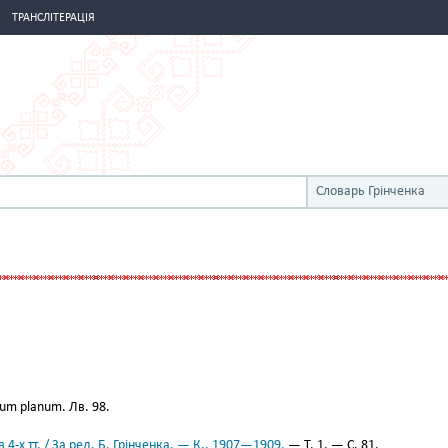
ТРАНСЛІТЕРАЦІЯ
Словарь Грінченка
gium planum. Лв. 98.
 4-х тт. / За ред. Б. Грінченка. — К., 1907—1909.
— Т. 1. — С. 81.