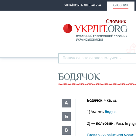
УКРАЇНСЬКА ЛІТЕРАТУРА
СЛОВНИК
БОДЯЧОК
Бодячок, чка,
м.
А
1) Ум. отъ
бодяк
.
Б
2)
— польовий
. Раст. Eryn
В
Словарь української мови: в