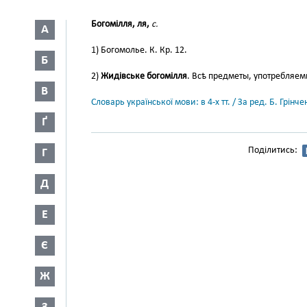
Богомілля, ля,
с.
А
1) Богомолье. К. Кр. 12.
Б
2)
Жидівське богомілля
. Всѣ предметы, употребляе
В
Словарь української мови: в 4-х тт. / За ред. Б. Грін
Ґ
Поділитись:
Г
Д
Е
Є
Ж