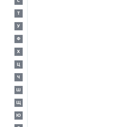
С
Т
У
Ф
Х
Ц
Ч
Ш
Щ
Ю