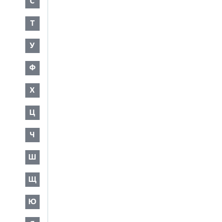
С
Т
У
Ф
Х
Ц
Ч
Ш
Щ
Ю