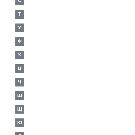
С
Т
У
Ф
Х
Ц
Ч
Ш
Щ
Ю