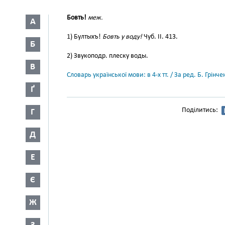
Бовть!
меж.
А
1) Бултыхъ!
Бовть у воду!
Чуб. II. 413.
Б
2) Звукоподр. плеску воды.
В
Словарь української мови: в 4-х тт. / За ред. Б. Грін
Ґ
Поділитись:
Г
Д
Е
Є
Ж