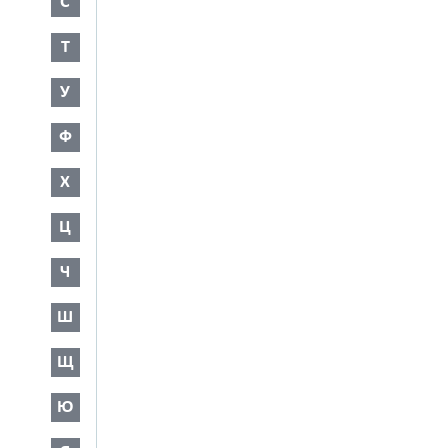
С
Т
У
Ф
Х
Ц
Ч
Ш
Щ
Ю