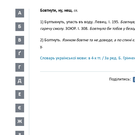
Бовтнути, ну, неш,
гл.
А
1) Бултыхнуть, упасть въ воду. Левиц. І. 195.
Бовтнув,
Б
гарячу смолу.
ЗОЮР. І. 308.
Бовтнуло би тобов у без
В
2) Болтнуть.
Язиком бовтне та не доведе, а по спині є
у.
Ґ
Словарь української мови: в 4-х тт. / За ред. Б. Грін
Г
Поділитись:
Д
Е
Є
Ж