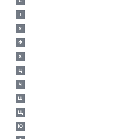
С
Т
У
Ф
Х
Ц
Ч
Ш
Щ
Ю