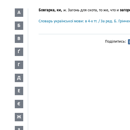
Бовгарка, ки,
ж.
Загонь для скота, то же, что и
загор
А
Словарь української мови: в 4-х тт. / За ред. Б. Грін
Б
В
Поділитись:
Ґ
Г
Д
Е
Є
Ж