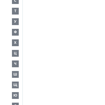
С
Т
У
Ф
Х
Ц
Ч
Ш
Щ
Ю