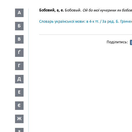
Бобовий, а, е.
Бобовый.
Ой бо мої кучерики як бобові
А
Словарь української мови: в 4-х тт. / За ред. Б. Грін
Б
В
Поділитись:
Ґ
Г
Д
Е
Є
Ж