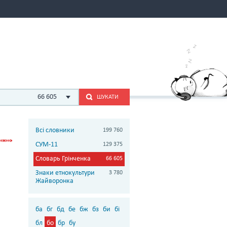
66 605
ШУКАТИ
Всі словники
199 760
СУМ-11
129 375
Словарь Грінченка
66 605
Знаки етнокультури
3 780
Жайворонка
ба
бг
бд
бе
бж
бз
би
бі
бл
бо
бр
бу