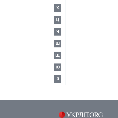
Х
Ц
Ч
Ш
Щ
Ю
Я