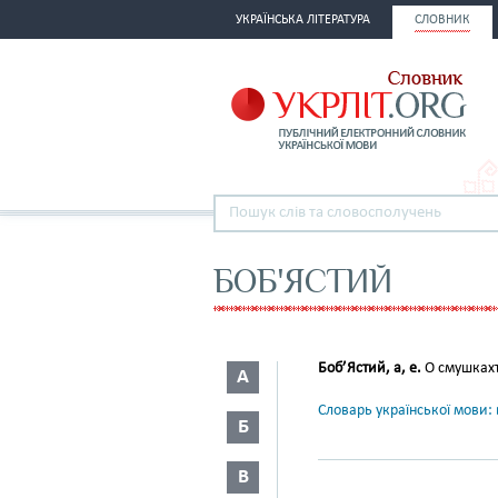
УКРАЇНСЬКА ЛІТЕРАТУРА
СЛОВНИК
БОБ'ЯСТИЙ
Боб’Ястий, а, е.
О смушкахъ
А
Словарь української мови: в
Б
В