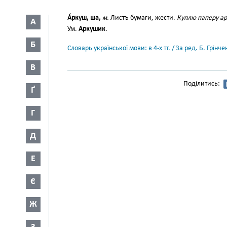
А́ркуш, ша,
м.
Листъ бумаги, жести.
Куплю паперу ар
А
Ум.
Аркушик
.
Б
Словарь української мови: в 4-х тт. / За ред. Б. Грін
В
Поділитись:
Ґ
Г
Д
Е
Є
Ж