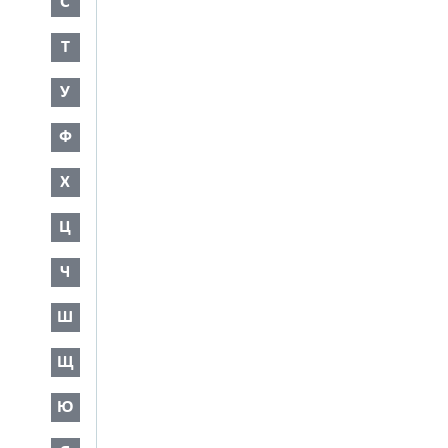
С
Т
У
Ф
Х
Ц
Ч
Ш
Щ
Ю